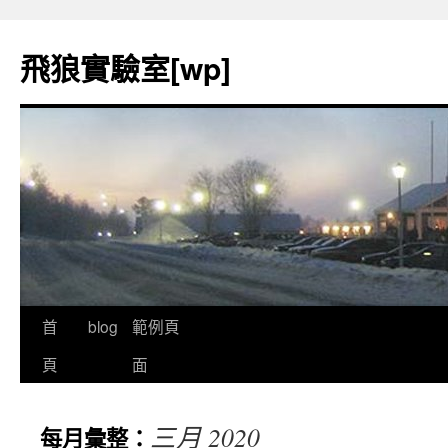
飛狼實驗室[wp]
首
blog
範例頁
跳
頁
面
至
內
三月 2020
每月彙整：
容