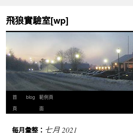
飛狼實驗室[wp]
首
blog
範例頁
跳
頁
面
至
內
七月 2021
每月彙整：
容