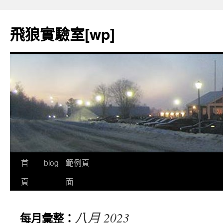
飛狼實驗室[wp]
首
blog
範例頁
跳
頁
面
至
內
八月 2023
每月彙整：
容