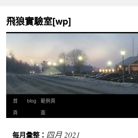
飛狼實驗室[wp]
首
blog
範例頁
跳
頁
面
至
內
四月 2021
每月彙整：
容