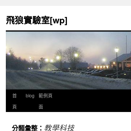
飛狼實驗室[wp]
首
blog
範例頁
跳
頁
面
至
內
教學科技
分類彙整：
容