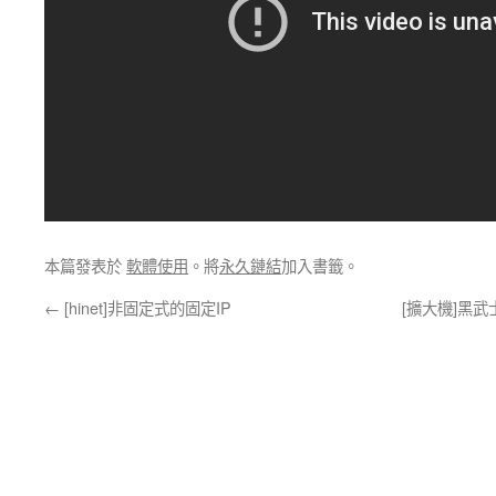
本篇發表於
軟體使用
。將
永久鏈結
加入書籤。
←
[hinet]非固定式的固定IP
[擴大機]黑武