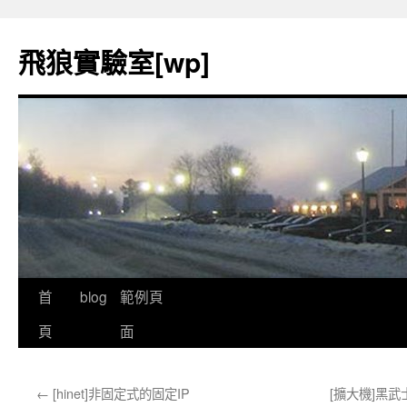
飛狼實驗室[wp]
首
blog
範例頁
跳
頁
面
至
內
←
[hinet]非固定式的固定IP
[擴大機]黑武
容