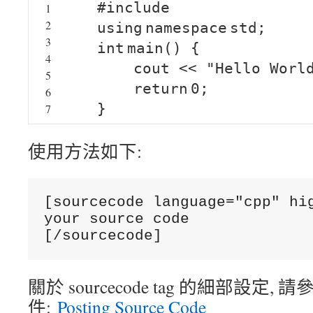
#include
1
2
using
namespace
std;
3
int
main() {
4
cout <<
"Hello Worl
5
return
0;
6
}
7
使用方法如下:
[sourcecode language="cpp" hig
your source code

關於 sourcecode tag 的細部設定, 請
件:
Posting Source Code