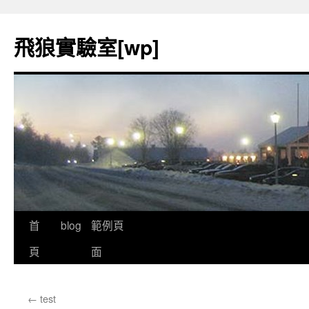
飛狼實驗室[wp]
首
blog
範例頁
跳
頁
面
至
內
←
test
容