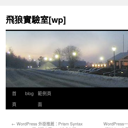
飛狼實驗室[wp]
首
blog
範例頁
跳
頁
面
至
內
←
WordPress 外掛推薦：Prism Syntax
WordPress
容