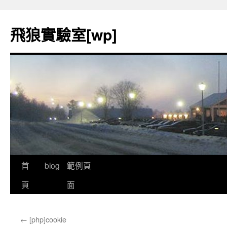
飛狼實驗室[wp]
首
blog
範例頁
跳
頁
面
至
內
←
[php]cookie
容