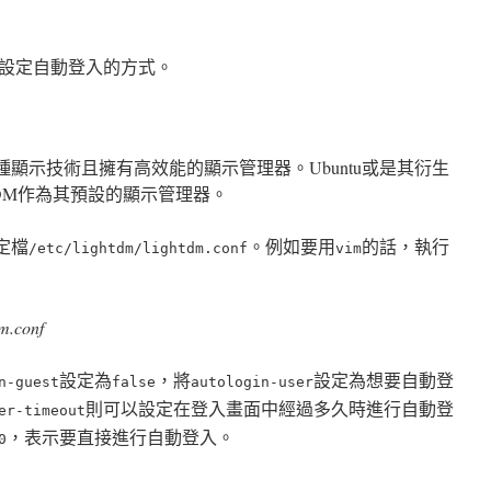
設定自動登入的方式。
多種顯示技術且擁有高效能的顯示管理器。Ubuntu或是其衍生
htDM作為其預設的顯示管理器。
定檔
。例如要用
的話，執行
/etc/lightdm/lightdm.conf
vim
dm.conf
設定為
，將
設定為想要自動登
n-guest
false
autologin-user
則可以設定在登入畫面中經過多久時進行自動登
er-timeout
，表示要直接進行自動登入。
0