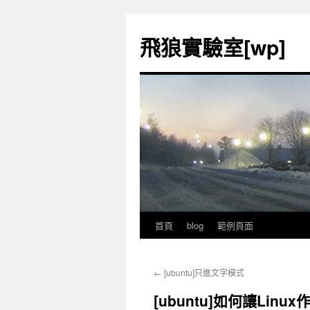
飛狼實驗室[wp]
首頁
blog
範例頁面
跳
至
←
[ubuntu]只進文字模式
內
[ubuntu]如何讓L
容