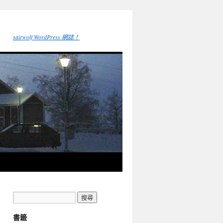
sairwolf WordPress 網誌！
書籤