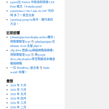
[sport]在 Firefox 中檢測和除錯 CSS
Print 樣式（@media print）
[sport]class=”mt-5 min-vh-100″ 列印
時 多了一頁空白頁
[sport]sql group by指令，選代表的
方法。
近期迴響
[ubuntu]ppa:tomvlk/php-archive備份 |
飛狼實驗室[wp]
在
[php][ppa]ppa 在
lubuntu 16.04 支援 php5.6
sftp drive 透過sftp模擬網路磁碟機 |
飛狼實驗室[wp]
在
將google
drive,sftp,dropbox等空間變成本機虛
擬磁碟機
一位 WordPress 留言者
在
Hello
world! 哈囉！
彙整
2026 年 七月
2026 年 六月
2026 年 五月
2026 年 四月
2026 年 三月
2026 年 二月