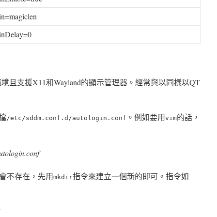
in
=magiclen
inDelay
=
0
境且支援X11和Wayland的顯示管理器。經常與以同樣以QT
檔
。例如要用
的話，
/etc/sddm.conf.d/autologin.conf
vim
utologin.conf
會不存在，先用
指令來建立一個新的即可。指令如
mkdir