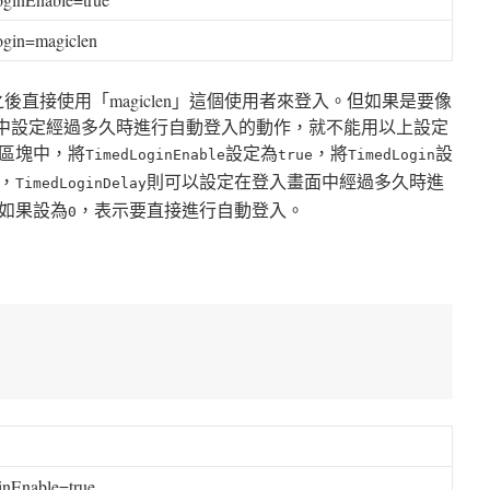
ogin
=magiclen
後直接使用「magiclen」這個使用者來登入。但如果是要像
畫面中設定經過多久時進行自動登入的動作，就不能用以上設定
區塊中，將
設定為
，將
設
TimedLoginEnable
true
TimedLogin
，
則可以設定在登入畫面中經過多久時進
TimedLoginDelay
如果設為
，表示要直接進行自動登入。
0
inEnable
=
true