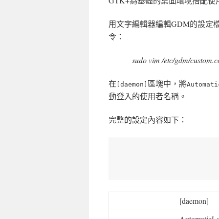
GTK+為基礎的桌面環境搭配使
用文字編輯器編輯GDM的設定
令：
sudo vim /etc/gdm/custom.c
在
區塊中，將
[daemon]
Automati
動登入的使用者名稱。
完整的設定內容如下：
[daemon]
AutomaticL