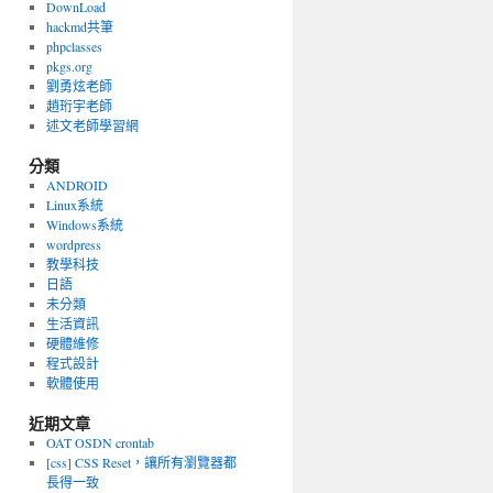
DownLoad
hackmd共筆
phpclasses
pkgs.org
劉勇炫老師
趙珩宇老師
述文老師學習網
分類
ANDROID
Linux系統
Windows系統
wordpress
教學科技
日語
未分類
生活資訊
硬體維修
程式設計
軟體使用
近期文章
OAT OSDN crontab
[css] CSS Reset，讓所有瀏覽器都
長得一致