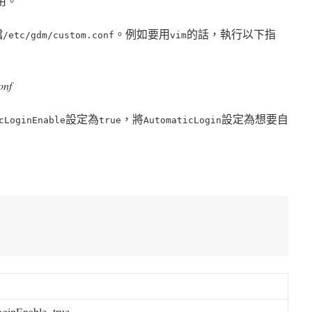
用。
檔
。例如要用
的話，執行以下指
/etc/gdm/custom.conf
vim
onf
設定為
，將
設定為想要自
cLoginEnable
true
AutomaticLogin
oginEnable
=
true