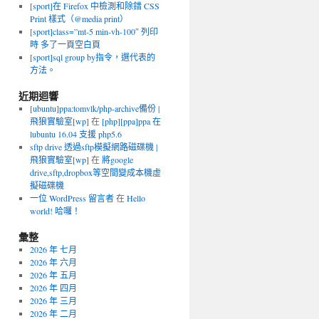
[sport]在 Firefox 中檢測和除錯 CSS
Print 樣式（@media print）
[sport]class=”mt-5 min-vh-100″ 列印
時 多了一頁空白頁
[sport]sql group by指令，選代表的
方法。
近期迴響
[ubuntu]ppa:tomvlk/php-archive備份 |
飛狼實驗室[wp]
在
[php][ppa]ppa 在
lubuntu 16.04 支援 php5.6
sftp drive 透過sftp模擬網路磁碟機 |
飛狼實驗室[wp]
在
將google
drive,sftp,dropbox等空間變成本機虛
擬磁碟機
一位 WordPress 留言者
在
Hello
world! 哈囉！
彙整
2026 年 七月
2026 年 六月
2026 年 五月
2026 年 四月
2026 年 三月
2026 年 二月