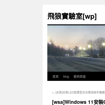
飛狼實驗室[wp]
首頁
blog
範例頁面
跳
至
←
[米家]米家LED智慧型白光燈泡與手機
內
[wsa]Windows 11
容