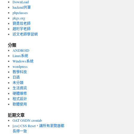
DownLoad
hackmd共筆
phpclasses
pkgs.org
劉勇炫老師
趙珩宇老師
述文老師學習網
分類
ANDROID
Linux系統
Windows系統
wordpress
教學科技
日語
未分類
生活資訊
硬體維修
程式設計
軟體使用
近期文章
OAT OSDN crontab
[css] CSS Reset，讓所有瀏覽器都
長得一致