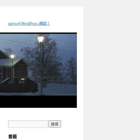
sairwolf WordPress 網誌！
書籤