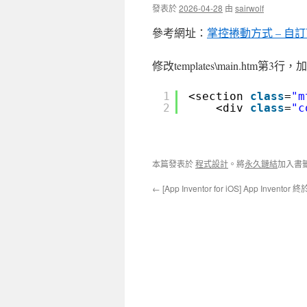
發表於
2026-04-28
由
sairwolf
參考網址：
掌控捲動方式 – 
修改templates\main.htm第3行，加入st
1
<section 
class
=
"m
2
<div 
class
=
"c
本篇發表於
程式設計
。將
永久鏈結
加入書
←
[App Inventor for iOS] App Invento