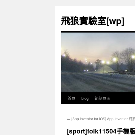
飛狼實驗室[wp]
首頁
blog
範例頁面
跳
至
←
[App Inventor for iOS] App Invento
內
[sport]folk1150
容