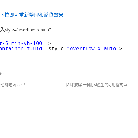
自訂下拉即可重新整理和溢位效果
yle="overflow-x:auto"
t-5 min-vh-100"
>
ontainer-fluid"
style=
"overflow-x:auto"
>
籤。
r 終於也能吃 Apple！
[AI]我的第一個用AI產生的可用程式
→