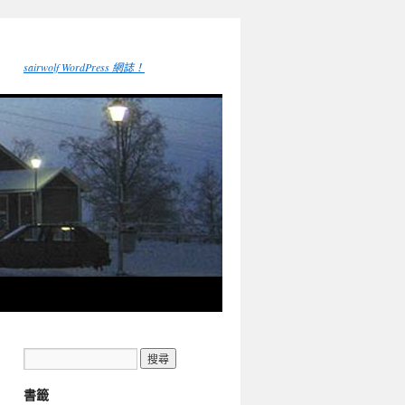
sairwolf WordPress 網誌！
書籤