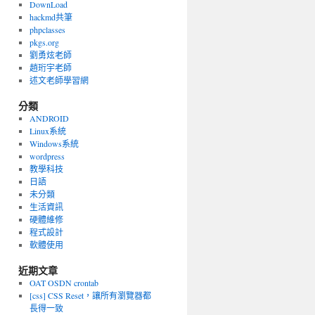
DownLoad
hackmd共筆
phpclasses
pkgs.org
劉勇炫老師
趙珩宇老師
述文老師學習網
分類
ANDROID
Linux系統
Windows系統
wordpress
教學科技
日語
未分類
生活資訊
硬體維修
程式設計
軟體使用
近期文章
OAT OSDN crontab
[css] CSS Reset，讓所有瀏覽器都
長得一致