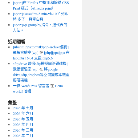
[sport]在 Firefox 中檢測和除錯 CSS
Print 樣式（@media print）
[sport]class=”mt-5 min-vh-100″ 列印
時 多了一頁空白頁
[sport]sql group by指令，選代表的
方法。
近期迴響
[ubuntu]ppa:tomvlk/php-archive備份 |
飛狼實驗室[wp]
在
[php][ppa]ppa 在
lubuntu 16.04 支援 php5.6
sftp drive 透過sftp模擬網路磁碟機 |
飛狼實驗室[wp]
在
將google
drive,sftp,dropbox等空間變成本機虛
擬磁碟機
一位 WordPress 留言者
在
Hello
world! 哈囉！
彙整
2026 年 七月
2026 年 六月
2026 年 五月
2026 年 四月
2026 年 三月
2026 年 二月