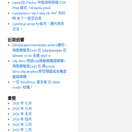
[sport]在 Firefox 中檢測和除錯 CSS
Print 樣式（@media print）
[sport]class=”mt-5 min-vh-100″ 列印
時 多了一頁空白頁
[sport]sql group by指令，選代表的
方法。
近期迴響
[ubuntu]ppa:tomvlk/php-archive備份 |
飛狼實驗室[wp]
在
[php][ppa]ppa 在
lubuntu 16.04 支援 php5.6
sftp drive 透過sftp模擬網路磁碟機 |
飛狼實驗室[wp]
在
將google
drive,sftp,dropbox等空間變成本機虛
擬磁碟機
一位 WordPress 留言者
在
Hello
world! 哈囉！
彙整
2026 年 七月
2026 年 六月
2026 年 五月
2026 年 四月
2026 年 三月
2026 年 二月