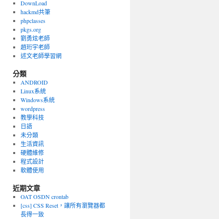
DownLoad
hackmd共筆
phpclasses
pkgs.org
劉勇炫老師
趙珩宇老師
述文老師學習網
分類
ANDROID
Linux系統
Windows系統
wordpress
教學科技
日語
未分類
生活資訊
硬體維修
程式設計
軟體使用
近期文章
OAT OSDN crontab
[css] CSS Reset，讓所有瀏覽器都
長得一致