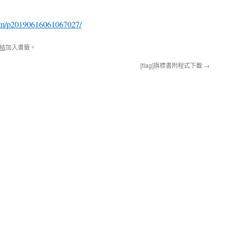
com/p20190616061067027/
結
加入書籤。
[flag]旗標書附程式下載
→