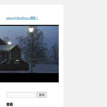
sairwolf WordPress 網誌！
書籤