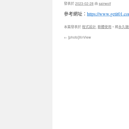
發表於
2023-02-28
由
sairwolf
參考網址：
https://www.getit01.
本篇發表於
程式設計
,
軟體使用
。將
永久鏈
←
[photo]XnView