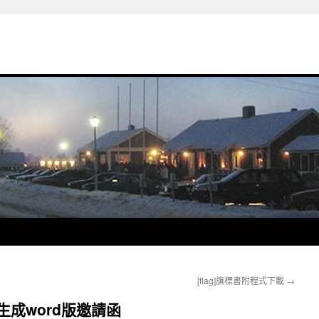
[flag]旗標書附程式下載
→
批量生成word版邀請函