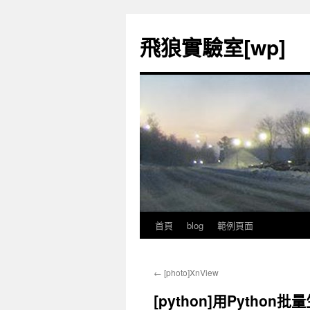
飛狼實驗室[wp]
首頁
blog
範例頁面
跳
至
←
[photo]XnView
內
[python]用Python
容