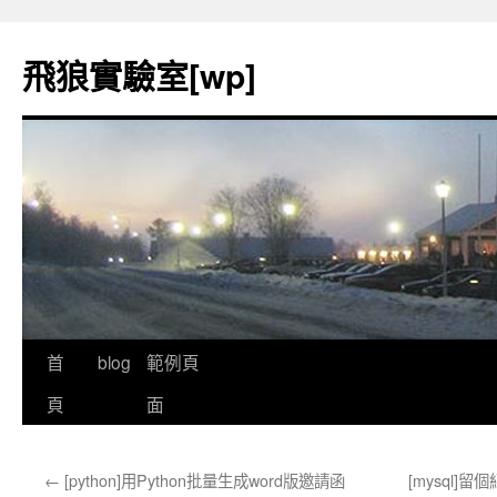
飛狼實驗室[wp]
首
blog
範例頁
跳
頁
面
至
內
←
[python]用Python批量生成word版邀請函
[mysql]留
容